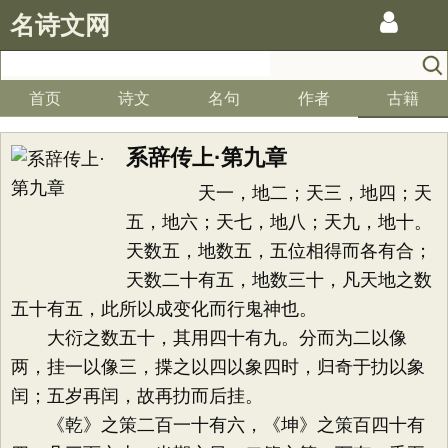
名诗文网
首页
诗文
名句
作者
古籍
系辞传上·第九章
天一，地二；天三，地四；天
五，地六；天七，地八；天九，地十。
天数五，地数五，五位相得而各有合；
天数二十有五，地数三十，凡天地之数
五十有五，此所以成变化而行鬼神也。
大衍之数五十，其用四十有九。分而为二以像
两，挂一以像三，揲之以四以象四时，归奇于扐以象
闰；五岁再闰，故再扐而后挂。
《乾》之策二百一十有六，《坤》之策百四十有